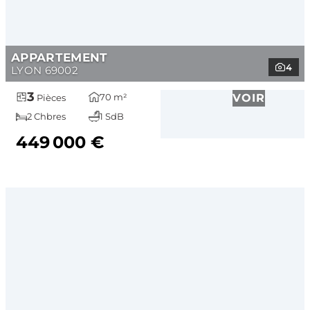
APPARTEMENT
4
LYON 69002
3
70 m²
VOIR
Pièces
2 Chbres
1 SdB
449 000 €