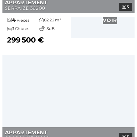
APPARTEMENT
5
SERPAIZE 38200
4
82.26 m²
VOIR
Pièces
3 Chbres
1 SdB
299 500 €
APPARTEMENT
5