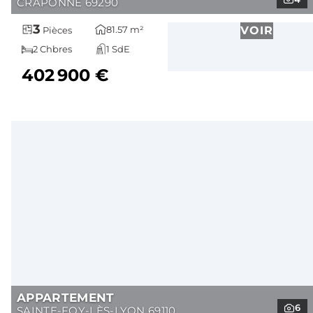
CRAPONNE 69290
3
81.57 m²
VOIR
Pièces
2 Chbres
1 SdE
402 900 €
APPARTEMENT
6
SAINTE-FOY-LÈS-LYON 69110