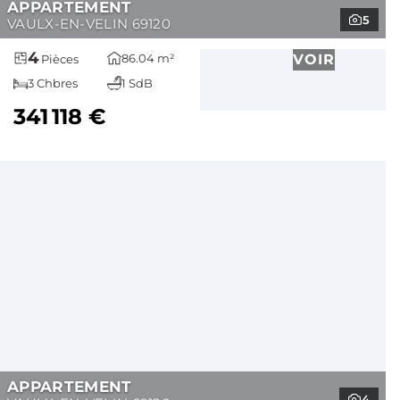
APPARTEMENT
5
VAULX-EN-VELIN 69120
4
86.04 m²
VOIR
Pièces
3 Chbres
1 SdB
341 118 €
APPARTEMENT
4