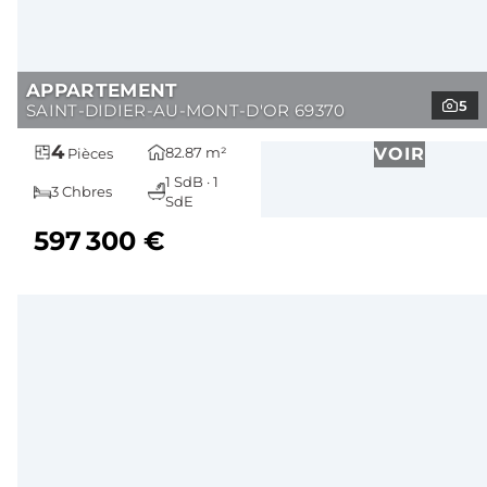
APPARTEMENT
5
SAINT-DIDIER-AU-MONT-D'OR 69370
4
82.87 m²
VOIR
Pièces
1 SdB · 1
3 Chbres
SdE
597 300 €