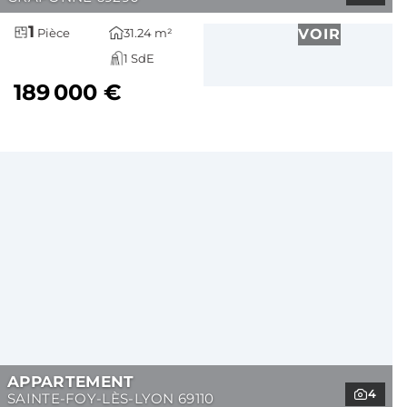
1
31.24 m²
VOIR
Pièce
1 SdE
189 000 €
APPARTEMENT
4
SAINTE-FOY-LÈS-LYON 69110