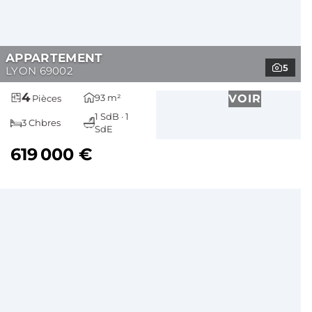
APPARTEMENT
5
LYON 69002
4
93 m²
VOIR
Pièces
1 SdB · 1
3 Chbres
SdE
619 000 €