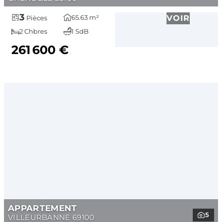
3
65.63 m²
VOIR
Pièces
2 Chbres
1 SdB
261 600 €
APPARTEMENT
5
VILLEURBANNE 69100