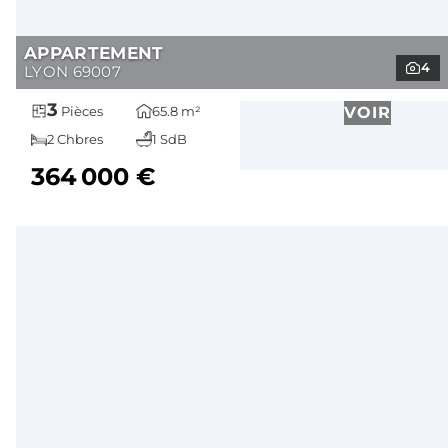
APPARTEMENT
4
LYON 69007
3
65.8 m²
VOIR
Pièces
2 Chbres
1 SdB
364 000 €