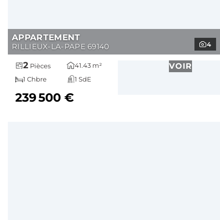
APPARTEMENT
4
RILLIEUX-LA-PAPE 69140
2
41.43 m²
VOIR
Pièces
1 Chbre
1 SdE
239 500 €