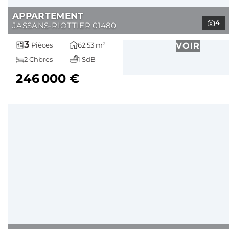
APPARTEMENT
4
JASSANS-RIOTTIER 01480
3
62.53 m²
VOIR
Pièces
2 Chbres
1 SdB
246 000 €