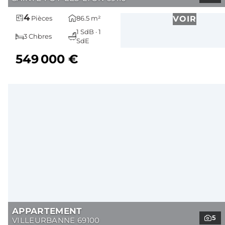
4
86.5 m²
VOIR
Pièces
1 SdB · 1
3 Chbres
SdE
549 000 €
APPARTEMENT
5
VILLEURBANNE 69100