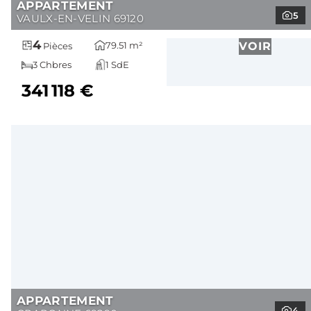
APPARTEMENT
5
VAULX-EN-VELIN 69120
4
79.51 m²
VOIR
Pièces
3 Chbres
1 SdE
341 118 €
APPARTEMENT
4