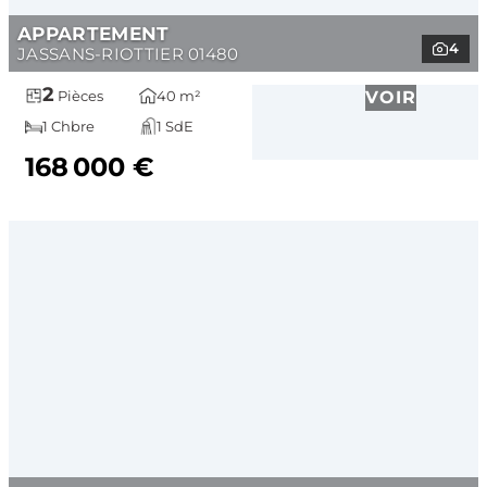
APPARTEMENT
4
JASSANS-RIOTTIER 01480
2
40 m²
VOIR
Pièces
1 Chbre
1 SdE
168 000 €