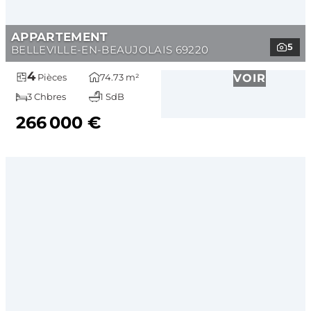
APPARTEMENT
5
BELLEVILLE-EN-BEAUJOLAIS 69220
4
74.73 m²
VOIR
Pièces
3 Chbres
1 SdB
266 000 €