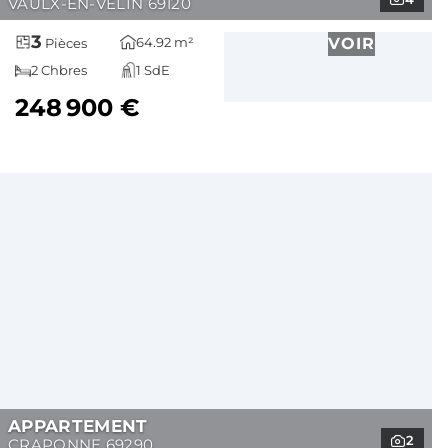
VAULX-EN-VELIN 69120
3
64.92 m²
VOIR
Pièces
2 Chbres
1 SdE
248 900 €
APPARTEMENT
2
CRAPONNE 69290