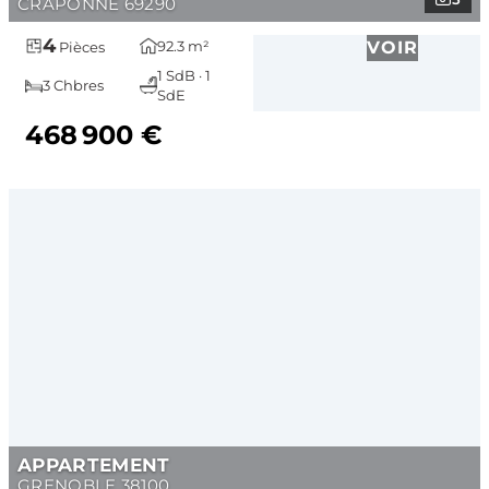
CRAPONNE 69290
4
92.3 m²
VOIR
Pièces
1 SdB · 1
3 Chbres
SdE
468 900 €
APPARTEMENT
GRENOBLE 38100