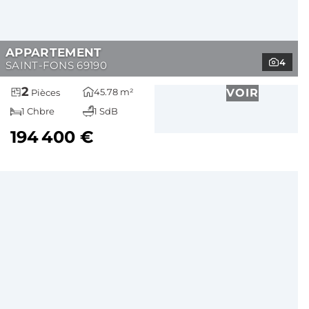
APPARTEMENT
4
SAINT-FONS 69190
2
45.78 m²
VOIR
Pièces
1 Chbre
1 SdB
194 400 €