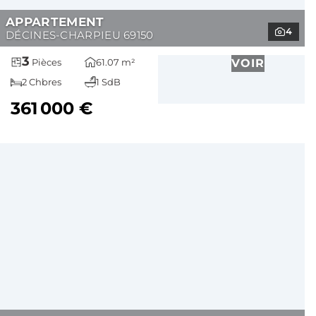
APPARTEMENT
4
DÉCINES-CHARPIEU 69150
3
61.07 m²
VOIR
Pièces
2 Chbres
1 SdB
361 000 €