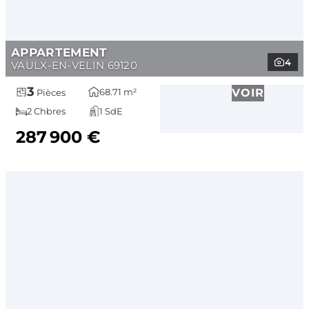
APPARTEMENT
4
VAULX-EN-VELIN 69120
3
68.71 m²
VOIR
Pièces
2 Chbres
1 SdE
287 900 €